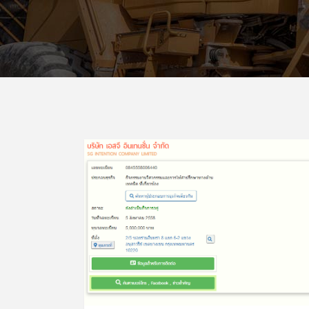
Icon With Text
Ho
Blog Slider
Image With Text Over
Tw
Blog List Shortcode
Blog Slider