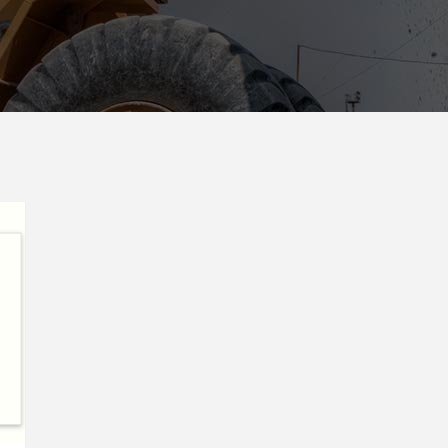
rizontal Timeline
Comparison Slider
Card Slider
itter Slider
Video Banner&Video Butto
Device Slider
Card Slider