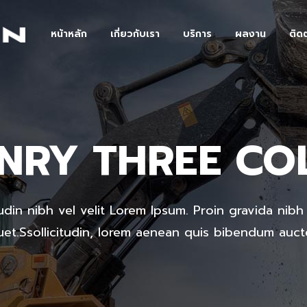
หน้าหลัก
เกี่ยวกับเรา
บริการ
ผลงาน
ติด
mparison Pricing Tables
Team Shortcode
unters
Testimonials Grid
ogress Bar
Clients
NRY THREE CO
mparison Pricing Tables
Team Shortcode
e Charts
Team Slider
unters
Testimonials Grid
ountdown
Testimonials Slider
ogress Bar
Clients
oogle Maps
Portfolio Slider
udin nibh vel velit Lorem Ipsum. Proin gravida nibh 
e Charts
Team Slider
ocess
Centered Slider
quet.Ssollicitudin, lorem aenean quis bibendum aucto
ountdown
Testimonials Slider
rizontal Timeline
Comparison Slider
oogle Maps
Portfolio Slider
itter Slider
Video Banner&Video Butto
ocess
Centered Slider
Device Slider