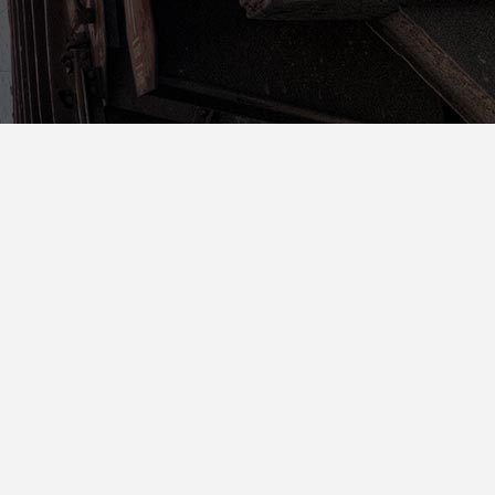
Static Text Slider
n
Mini Text Slider
Lists