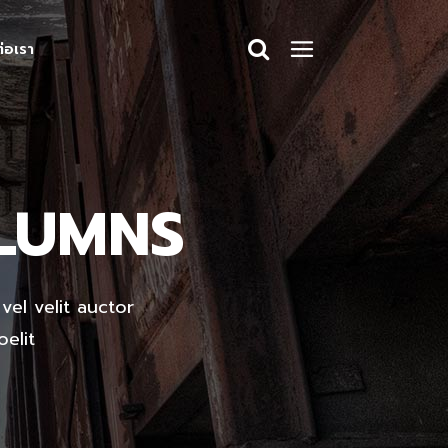
ต่อเรา
Headings
Columns
Dropcaps
LUMNS
Headings
Blockquote
Columns
Highlights
Dropcaps
Custom Font
vel velit auctor
Blockquote
Title & Subtitle
elit
Highlights
Static Text Slider
Custom Font
n
Mini Text Slider
Title & Subtitle
Lists